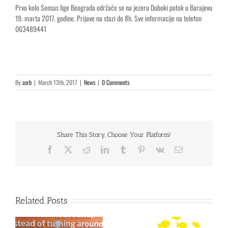
Prvo kolo Sensas lige Beograda održaće se na jezeru Duboki potok u Barajevu
19. marta 2017. godine. Prijave na stazi do 8h. Sve informacije na telefon
063489441
By
asrb
|
March 13th, 2017
|
News
|
0 Comments
Share This Story, Choose Your Platform!
Facebook
X
Reddit
LinkedIn
Tumblr
Pinterest
Vk
Email
Related Posts