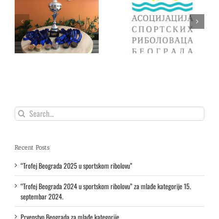
24
“Liga mladih” prvo kolo
Liga mladih – III i IV
u”
– nedelja 09. april
kolo nedelja 25.10.2020.
5.
2023. godine
godine
Search
for:
Recent Posts
“Trofej Beograda 2025 u sportskom ribolovu”
“Trofej Beograda 2024 u sportskom ribolovu” za mlađe kategorije 15.
septembar 2024.
Prvenstvo Beograda za mlađe kategorije