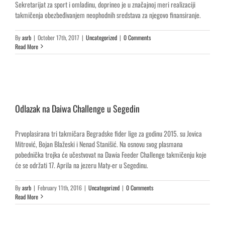
Sekretarijat za sport i omladinu, doprineo je u značajnoj meri realizaciji
takmičenja obezbeđivanjem neophodnih sredstava za njegovo finansiranje.
By
asrb
|
October 17th, 2017
|
Uncategorized
|
0 Comments
Read More
Odlazak na Daiwa Challenge u Segedin
Prvoplasirana tri takmičara Begradske fider lige za godinu 2015. su Jovica
Mitrović, Bojan Blažeski i Nenad Stanišić. Na osnovu svog plasmana
pobednička trojka će učestvovat na Dawia Feeder Challenge takmičenju koje
će se održati 17. Aprila na jezeru Maty-er u Segedinu.
By
asrb
|
February 11th, 2016
|
Uncategorized
|
0 Comments
Read More