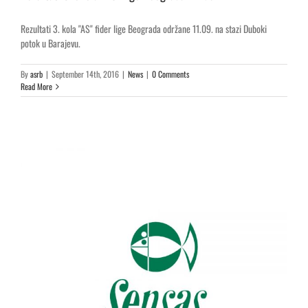
Rezultati 3. kola "AS" fider lige Beograda održane 11.09. na stazi Duboki
potok u Barajevu.
By
asrb
|
September 14th, 2016
|
News
|
0 Comments
Read More