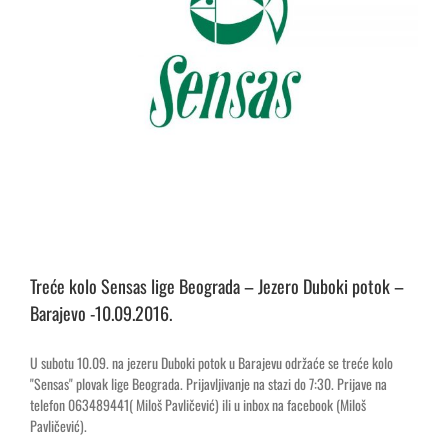
Treće kolo Sensas lige Beograda – Jezero Duboki potok –
Barajevo -10.09.2016.
U subotu 10.09. na jezeru Duboki potok u Barajevu održaće se treće kolo
"Sensas" plovak lige Beograda. Prijavljivanje na stazi do 7:30. Prijave na
telefon 063489441( Miloš Pavličević) ili u inbox na facebook (Miloš
Pavličević).