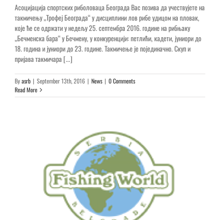
Асоцијација спортских риболоваца Београда Вас позива да учествујете на
такмичењу „Трофеј Београда“ у дисциплини лов рибе удицом на пловак,
које ће се одржати у недељу 25. септембра 2016. године на рибњаку
„Бечменска бара“ у Бечмену, у конкуренцији: петлићи, кадети, јуниори до
18. година и јуниори до 23. године. Такмичење је појединачно. Скуп и
пријава такмичара [...]
By
asrb
|
September 13th, 2016
|
News
|
0 Comments
Read More