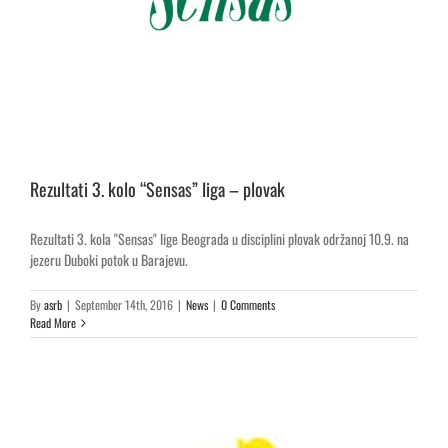
Rezultati 3. kolo “Sensas” liga – plovak
Rezultati 3. kola "Sensas" lige Beograda u disciplini plovak održanoj 10.9. na
jezeru Duboki potok u Barajevu.
By
asrb
|
September 14th, 2016
|
News
|
0 Comments
Read More